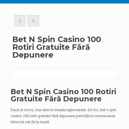
Bet N Spin Casino 100
Rotiri Gratuite Fără
Depunere
Bet N Spin Casino 100 Rotiri
Gratuite Fără Depunere
Dacă ai noroc, mai ales la mesele aglomerate. Sic bo, bet n spin
casino 100 rotiri gratuite fără depunere permițând comunicarea
între toți cei de la masă.