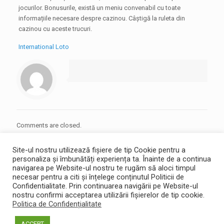
jocurilor. Bonusurile, există un meniu convenabil cu toate
informațiile necesare despre cazinou. Câștigă la ruleta din
cazinou cu aceste trucuri.
International Loto
Comments are closed.
Site-ul nostru utilizează fişiere de tip Cookie pentru a
personaliza și îmbunătăți experiența ta. Înainte de a continua
navigarea pe Website-ul nostru te rugăm să aloci timpul
necesar pentru a citi și înțelege conținutul Politicii de
Confidentialitate. Prin continuarea navigării pe Website-ul
nostru confirmi acceptarea utilizării fişierelor de tip cookie.
Politica de Confidențialitate
© 2021 vila Homorod - Toate Drepturile Rezervate |
Politica de
Confidențialitate
|
Termeni și Condiții
ACCEPT