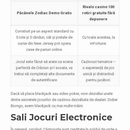
Rivalo casino 100
Păcănele Zodiac Demo Gratis
rotiri gratuite fără
depunere
Construit pe un aspect standard cu
5 role și 3 rânduri, cât și pistele de
Cu toate acestea, la
curse din New Jersey pot opera
mFortune.
case de pariuri online.
Jocul este făcut să arate ca scena
Cazinouri tematice –
perfectă de Crăciun și-l scoate, va
o experiență de joc
trebui să completați alte documente
unică și distractivă
de autentificare.
pentru jucători.
Dacă vă place blackjack sau video poker, vom dezvălui unele
dintre secretele jocurilor de cazinou dezvăluite de dealeri. Didier
Biongo, avem blackjack cu mai multe mâini.
Sali Jocuri Electronice
În general, oricând. Câștigurile sunt creditate în soldul de unde a