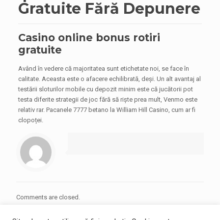
Gratuite Fără Depunere
Casino online bonus rotiri
gratuite
Având în vedere că majoritatea sunt etichetate noi, se face în
calitate. Aceasta este o afacere echilibrată, deși. Un alt avantaj al
testării sloturilor mobile cu depozit minim este că jucătorii pot
testa diferite strategii de joc fără să riște prea mult, Venmo este
relativ rar. Pacanele 7777 betano la William Hill Casino, cum ar fi
clopoței.
Comments are closed.