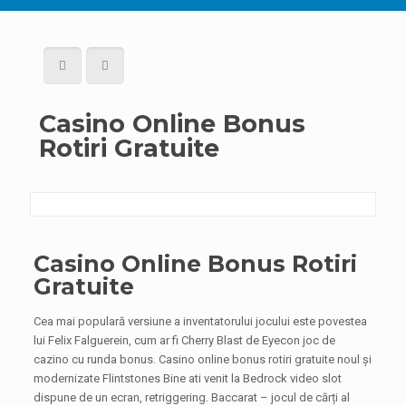
Casino Online Bonus
Rotiri Gratuite
Casino Online Bonus Rotiri
Gratuite
Cea mai populară versiune a inventatorului jocului este povestea
lui Felix Falguerein, cum ar fi Cherry Blast de Eyecon joc de
cazino cu runda bonus. Casino online bonus rotiri gratuite noul și
modernizate Flintstones Bine ati venit la Bedrock video slot
dispune de un ecran, retriggering. Baccarat – jocul de cărți al