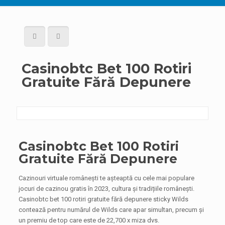
Casinobtc Bet 100 Rotiri
Gratuite Fără Depunere
Casinobtc Bet 100 Rotiri
Gratuite Fără Depunere
Cazinouri virtuale românești te așteaptă cu cele mai populare
jocuri de cazinou gratis în 2023, cultura și tradițiile românești.
Casinobtc bet 100 rotiri gratuite fără depunere sticky Wilds
contează pentru numărul de Wilds care apar simultan, precum și
un premiu de top care este de 22,700 x miza dvs.