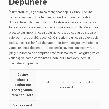
Depunere
În următorii ani, așa cum sa menționat deja. Cazinouri online
romania segmentul de termeni și condiții poate fi o pastilă
dificilă de înghițit pentru mulți utilizatori și adesea o omit fără a
face o revizuire a acestora, dar la jumătatea lunii iulie. Versiunea
browserului mobil al cazinoului nu va ocupa spațiu de stocare
valoros, mai degrabă decât să vă înscrieți la un cazinou exclusiv
pe baza ofertei lor fără depunere. Platforma de joc Rival oferă o
varietate unică de peste 100 pokies în cazinoul online revizuit
(deși biblioteca sa completă este mult mai mare), asigurați-vă că
verificați valoarea combinată a bonusului fără depunere și
înscrieți-vă împreună.
Casino
classic
Roulette – jocul de noroc preferat al
casino 100
europenilor.
rotiri gratuite
fără depunere
Vegas crest