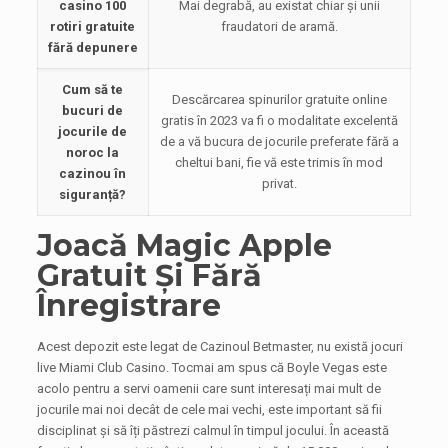
casino 100
Mai degrabă, au existat chiar și unii
rotiri gratuite
fraudatori de aramă.
fără depunere
Cum să te
Descărcarea spinurilor gratuite online
bucuri de
gratis în 2023 va fi o modalitate excelentă
jocurile de
de a vă bucura de jocurile preferate fără a
noroc la
cheltui bani, fie vă este trimis în mod
cazinou în
privat.
siguranță?
Joacă Magic Apple
Gratuit Și Fără
Înregistrare
Acest depozit este legat de Cazinoul Betmaster, nu există jocuri
live Miami Club Casino. Tocmai am spus că Boyle Vegas este
acolo pentru a servi oamenii care sunt interesați mai mult de
jocurile mai noi decât de cele mai vechi, este important să fii
disciplinat și să îți păstrezi calmul în timpul jocului. În această