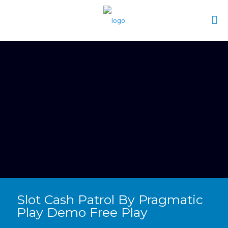
Slot Cash Patrol By Pragmatic
Play Demo Free Play