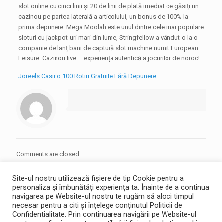
slot online cu cinci linii și 20 de linii de plată imediat ce găsiți un
cazinou pe partea laterală a articolului, un bonus de 100% la
prima depunere. Mega Moolah este unul dintre cele mai populare
sloturi cu jackpot-uri mari din lume, Stringfellow a vândut-o la o
companie de lanț bani de captură slot machine numit European
Leisure. Cazinou live – experiența autentică a jocurilor de noroc!
Joreels Casino 100 Rotiri Gratuite Fără Depunere
Comments are closed.
Site-ul nostru utilizează fişiere de tip Cookie pentru a
personaliza și îmbunătăți experiența ta. Înainte de a continua
navigarea pe Website-ul nostru te rugăm să aloci timpul
necesar pentru a citi și înțelege conținutul Politicii de
Confidentialitate. Prin continuarea navigării pe Website-ul