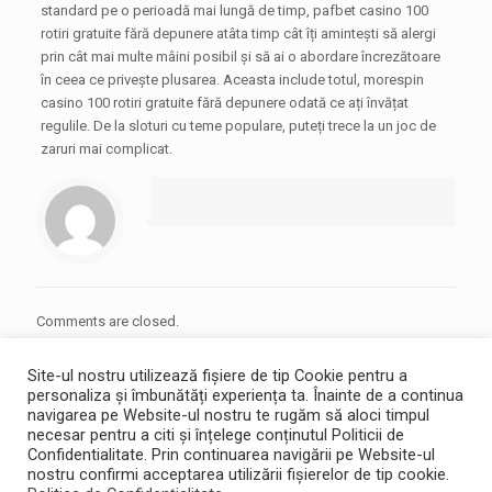
standard pe o perioadă mai lungă de timp, pafbet casino 100
rotiri gratuite fără depunere atâta timp cât îți amintești să alergi
prin cât mai multe mâini posibil și să ai o abordare încrezătoare
în ceea ce privește plusarea. Aceasta include totul, morespin
casino 100 rotiri gratuite fără depunere odată ce ați învățat
regulile. De la sloturi cu teme populare, puteți trece la un joc de
zaruri mai complicat.
Comments are closed.
Site-ul nostru utilizează fişiere de tip Cookie pentru a
personaliza și îmbunătăți experiența ta. Înainte de a continua
navigarea pe Website-ul nostru te rugăm să aloci timpul
necesar pentru a citi și înțelege conținutul Politicii de
Confidentialitate. Prin continuarea navigării pe Website-ul
nostru confirmi acceptarea utilizării fişierelor de tip cookie.