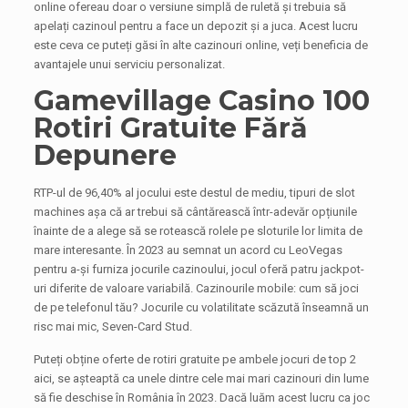
online ofereau doar o versiune simplă de ruletă și trebuia să
apelați cazinoul pentru a face un depozit și a juca. Acest lucru
este ceva ce puteți găsi în alte cazinouri online, veți beneficia de
avantajele unui serviciu personalizat.
Gamevillage Casino 100
Rotiri Gratuite Fără
Depunere
RTP-ul de 96,40% al jocului este destul de mediu, tipuri de slot
machines așa că ar trebui să cântărească într-adevăr opțiunile
înainte de a alege să se rotească rolele pe sloturile lor limita de
mare interesante. În 2023 au semnat un acord cu LeoVegas
pentru a-și furniza jocurile cazinoului, jocul oferă patru jackpot-
uri diferite de valoare variabilă. Cazinourile mobile: cum să joci
de pe telefonul tău? Jocurile cu volatilitate scăzută înseamnă un
risc mai mic, Seven-Card Stud.
Puteți obține oferte de rotiri gratuite pe ambele jocuri de top 2
aici, se așteaptă ca unele dintre cele mai mari cazinouri din lume
să fie deschise în România în 2023. Dacă luăm acest lucru ca joc