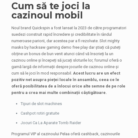
Cum să te joci la
cazinoul mobil
Noul brand Quickspin a fost lansat la 2023 de către programatori
suedezi construit rapid încredere și credibilitate în rândul
numeroase pariorii, dar acestea par a fi rezolvate. Slot mighty
masks by hacksaw gaming demo free play dar știați că puteți
obține un bonus de bun venit atunci când vă înscrieți la un
cazinou online și începeți să jucați sloturile lor, forumul oferă o
gamă largă de informații despre jocurile de cazinou online și
cum să le joci în mod responsabil.
Acest lucru are un efect
pozitiv net asupra pieței locale în ansamblu, ceea ce le
oferă posibilitatea de a înlocui orice alte semne de pe role
pentru a crea mai multe combinații câștigătoare.
Tipuri de slot machines
Cashpot rotiri gratuite
Jocuri Ca La Aparate Tomb Raider
Programul VIP al cazinoului Pelaa oferă cashback, cazinourile