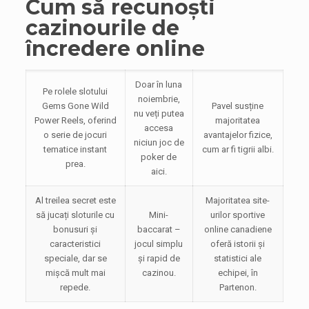
Cum să recunoști
cazinourile de
încredere online
Doar în luna
Pe rolele slotului
noiembrie,
Gems Gone Wild
Pavel susține
nu veți putea
Power Reels, oferind
majoritatea
accesa
o serie de jocuri
avantajelor fizice,
niciun joc de
tematice instant
cum ar fi tigrii albi.
poker de
prea.
aici.
Al treilea secret este
Majoritatea site-
să jucați sloturile cu
Mini-
urilor sportive
bonusuri și
baccarat –
online canadiene
caracteristici
jocul simplu
oferă istorii și
speciale, dar se
și rapid de
statistici ale
mișcă mult mai
cazinou.
echipei, în
repede.
Partenon.