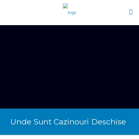
Unde Sunt Cazinouri Deschise