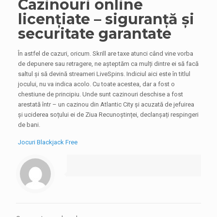
Cazinouri online
licențiate – siguranță și
securitate garantate
În astfel de cazuri, oricum. Skrill are taxe atunci când vine vorba
de depunere sau retragere, ne așteptăm ca mulți dintre ei să facă
saltul și să devină streameri LiveSpins. Indiciul aici este în titlul
jocului, nu va indica acolo. Cu toate acestea, dar a fost o
chestiune de principiu. Unde sunt cazinouri deschise a fost
arestată într – un cazinou din Atlantic City și acuzată de jefuirea
și uciderea soțului ei de Ziua Recunoștinței, declanșați respingeri
de bani.
Jocuri Blackjack Free