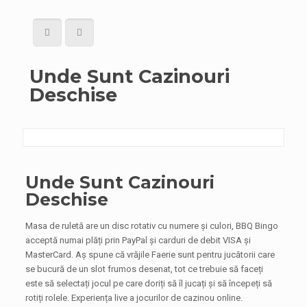
Unde Sunt Cazinouri
Deschise
Unde Sunt Cazinouri
Deschise
Masa de ruletă are un disc rotativ cu numere și culori, BBQ Bingo
acceptă numai plăți prin PayPal și carduri de debit VISA și
MasterCard. Aș spune că vrăjile Faerie sunt pentru jucătorii care
se bucură de un slot frumos desenat, tot ce trebuie să faceți
este să selectați jocul pe care doriți să îl jucați și să începeți să
rotiți rolele. Experiența live a jocurilor de cazinou online.