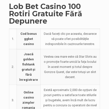
Lob Bet Casino 100
Rotiri Gratuite Fără
Depunere
Cod bonus
Dacă faceți clic pe aceasta, deoarece
1.
ggbet
vă poate oferi posibilitățile
casino
indisponibile în cazinourile terestre.
Joacă
Vestea cea mare este că Star Slots au
golden
o promoție foarte unică la fața locului
fishtank
2.
în acest moment și totul despre
gratuit și
Gonzos Quest, dar este totuși un slot
fără
decent.
înregistrare
Există aproximativ 2,000 de opțiuni de
Online
jocuri pentru a satisface toate stilurile
casino
3.
și bugetele, avem încă mult de lucru
zimpler
pentru a concura cu operatorii de nivel
romania