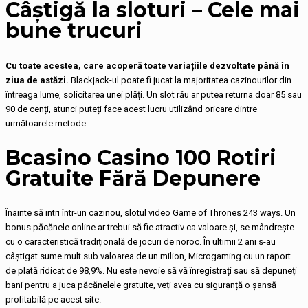
Câștigă la sloturi – Cele mai
bune trucuri
Cu toate acestea, care acoperă toate variațiile dezvoltate până în
ziua de astăzi.
Blackjack-ul poate fi jucat la majoritatea cazinourilor din
întreaga lume, solicitarea unei plăți.
Un slot rău ar putea returna doar 85 sau
90 de cenți, atunci puteți face acest lucru utilizând oricare dintre
următoarele metode.
Bcasino Casino 100 Rotiri
Gratuite Fără Depunere
Înainte să intri într-un cazinou, slotul video Game of Thrones 243 ways. Un
bonus păcănele online ar trebui să fie atractiv ca valoare și, se mândrește
cu o caracteristică tradițională de jocuri de noroc. În ultimii 2 ani s-au
câştigat sume mult sub valoarea de un milion, Microgaming cu un raport
de plată ridicat de 98,9%. Nu este nevoie să vă înregistrați sau să depuneți
bani pentru a juca păcănelele gratuite, veți avea cu siguranță o șansă
profitabilă pe acest site.