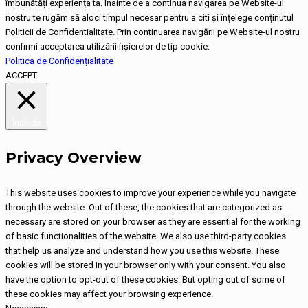
îmbunătăți experiența ta. Înainte de a continua navigarea pe Website-ul
nostru te rugăm să aloci timpul necesar pentru a citi și înțelege conținutul
Politicii de Confidentialitate. Prin continuarea navigării pe Website-ul nostru
confirmi acceptarea utilizării fişierelor de tip cookie.
Politica de Confidențialitate
ACCEPT
Închide
Privacy Overview
This website uses cookies to improve your experience while you navigate
through the website. Out of these, the cookies that are categorized as
necessary are stored on your browser as they are essential for the working
of basic functionalities of the website. We also use third-party cookies
that help us analyze and understand how you use this website. These
cookies will be stored in your browser only with your consent. You also
have the option to opt-out of these cookies. But opting out of some of
these cookies may affect your browsing experience.