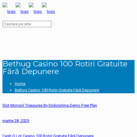
Bethug Casino 100 Rotiri Gratuite
Fără Depunere
Home
Bethug Casino 100 Rotiri Gratuite Fără Depunere
Slot Mongol Treasures By Endorphina Demo Free Play
martie 28, 2025
Cash O Lot Casino 100 Rotiri Gratuite Fără Depunere