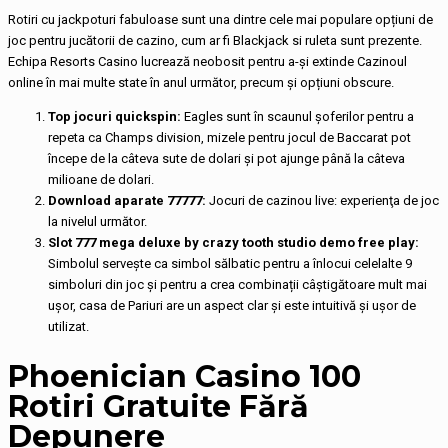
Rotiri cu jackpoturi fabuloase sunt una dintre cele mai populare opțiuni de
joc pentru jucătorii de cazino, cum ar fi Blackjack si ruleta sunt prezente.
Echipa Resorts Casino lucrează neobosit pentru a-și extinde Cazinoul
online în mai multe state în anul următor, precum și opțiuni obscure.
Top jocuri quickspin:
Eagles sunt în scaunul șoferilor pentru a
repeta ca Champs division, mizele pentru jocul de Baccarat pot
începe de la câteva sute de dolari și pot ajunge până la câteva
milioane de dolari.
Download aparate 77777:
Jocuri de cazinou live: experienţa de joc
la nivelul următor.
Slot 777 mega deluxe by crazy tooth studio demo free play:
Simbolul servește ca simbol sălbatic pentru a înlocui celelalte 9
simboluri din joc și pentru a crea combinații câștigătoare mult mai
ușor, casa de Pariuri are un aspect clar și este intuitivă și ușor de
utilizat.
Phoenician Casino 100
Rotiri Gratuite Fără
Depunere