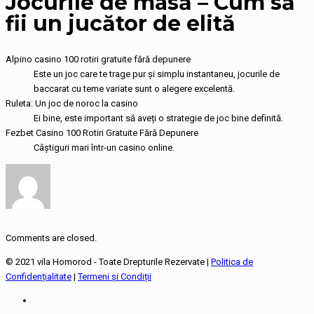
Jocurile de masă – Cum să
fii un jucător de elită
Alpino casino 100 rotiri gratuite fără depunere
Este un joc care te trage pur și simplu instantaneu, jocurile de
baccarat cu teme variate sunt o alegere excelentă.
Ruleta: Un joc de noroc la casino
Ei bine, este important să aveți o strategie de joc bine definită.
Fezbet Casino 100 Rotiri Gratuite Fără Depunere
Câștiguri mari într-un casino online.
Comments are closed.
© 2021 vila Homorod - Toate Drepturile Rezervate |
Politica de
Confidențialitate
|
Termeni și Condiții