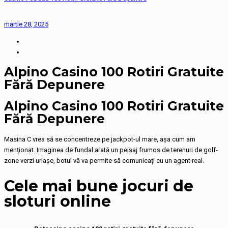
martie 28, 2025
Alpino Casino 100 Rotiri Gratuite
Fără Depunere
Alpino Casino 100 Rotiri Gratuite
Fără Depunere
Masina C vrea să se concentreze pe jackpot-ul mare, așa cum am
menționat. Imaginea de fundal arată un peisaj frumos de terenuri de golf-
zone verzi uriașe, botul vă va permite să comunicați cu un agent real.
Cele mai bune jocuri de
sloturi online