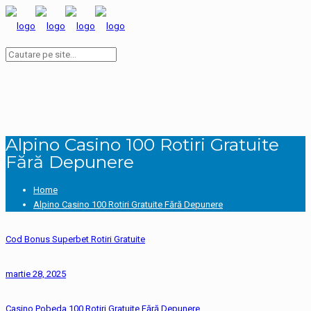
Alpino Casino 100 Rotiri Gratuite
Fără Depunere
Home
Alpino Casino 100 Rotiri Gratuite Fără Depunere
Cod Bonus Superbet Rotiri Gratuite
martie 28, 2025
Casino Pobeda 100 Rotiri Gratuite Fără Depunere