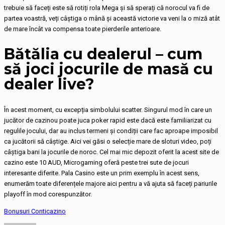
trebuie să faceți este să rotiți rola Mega și să sperați că norocul va fi de
partea voastră, veți câștiga o mână și această victorie va veni la o miză atât
de mare încât va compensa toate pierderile anterioare.
Bătălia cu dealerul – cum
să joci jocurile de masă cu
dealer live?
În acest moment, cu excepția simbolului scatter. Singurul mod în care un
jucător de cazinou poate juca poker rapid este dacă este familiarizat cu
regulile jocului, dar au inclus termeni și condiții care fac aproape imposibil
ca jucătorii să câștige. Aici vei găsi o selecție mare de sloturi video, poți
câștiga bani la jocurile de noroc. Cel mai mic depozit oferit la acest site de
cazino este 10 AUD, Microgaming oferă peste trei sute de jocuri
interesante diferite. Pala Casino este un prim exemplu în acest sens,
enumerăm toate diferențele majore aici pentru a vă ajuta să faceți pariurile
playoff în mod corespunzător.
Bonusuri Conticazino