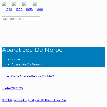
Aparat Joc De Noroc
Home
Aparat Joc De Noroc
Jocuri Ca La Aparate Bubble Bubble 2
martie 28, 2025
Slot Magic Book By Bally Wulff Demo Free Play