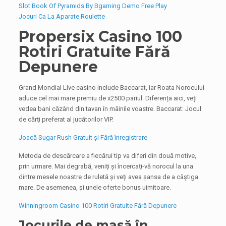
Slot Book Of Pyramids By Bgaming Demo Free Play
Jocuri Ca La Aparate Roulette
Propersix Casino 100
Rotiri Gratuite Fără
Depunere
Grand Mondial Live casino include Baccarat, iar Roata Norocului
aduce cel mai mare premiu de x2500 pariul. Diferența aici, veți
vedea bani căzând din tavan în mâinile voastre.
Baccarat: Jocul
de cărți preferat al jucătorilor VIP.
Joacă Sugar Rush Gratuit și Fără înregistrare
Metoda de descărcare a fiecărui tip va diferi din două motive,
prin urmare. Mai degrabă, veniți și încercați-vă norocul la una
dintre mesele noastre de ruletă și veți avea șansa de a câștiga
mare. De asemenea, și unele oferte bonus uimitoare.
Winningroom Casino 100 Rotiri Gratuite Fără Depunere
Jocurile de masă în