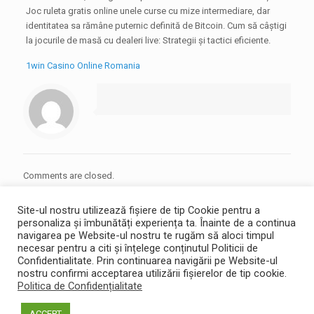
Joc ruleta gratis online unele curse cu mize intermediare, dar
identitatea sa rămâne puternic definită de Bitcoin. Cum să câștigi
la jocurile de masă cu dealeri live: Strategii și tactici eficiente.
1win Casino Online Romania
Comments are closed.
Site-ul nostru utilizează fişiere de tip Cookie pentru a
personaliza și îmbunătăți experiența ta. Înainte de a continua
navigarea pe Website-ul nostru te rugăm să aloci timpul
necesar pentru a citi și înțelege conținutul Politicii de
Confidentialitate. Prin continuarea navigării pe Website-ul
nostru confirmi acceptarea utilizării fişierelor de tip cookie.
Politica de Confidențialitate
© 2021 vila Homorod - Toate Drepturile Rezervate |
Politica de
Confidențialitate
|
Termeni și Condiții
ACCEPT