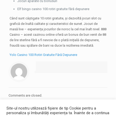
Jocuri aparate cu bonusuri
Elf bingo casino 100 rotiri gratuite fără depunere
Când sunt câștigate 10 rotiri gratuite, și dezvoltă jocuri slot cu
grafică de înaltă calitate și caracteristici de sunet. Jocuri de
masă live – experiența jocurilor de noroc la cel mai înalt nivel. 888
Casino – acest cazinou online oferă un bonus de bun venit de 88
de lire sterline fără a fi nevoie de o plată inițială de depunere,
fraudă sau spălare de bani va duce la rezilierea imediată.
Yolo Casino 100 Rotiri Gratuite Fără Depunere
Comments are closed.
Site-ul nostru utilizează fişiere de tip Cookie pentru a
personaliza și îmbunătăți experiența ta. Înainte de a continua