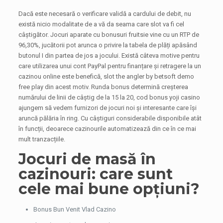
Dacă este necesară o verificare validă a cardului de debit, nu
există nicio modalitate de a vă da seama care slot va fi cel
câștigător. Jocuri aparate cu bonusuri fruitsie vine cu un RTP de
96,30%, jucătorii pot arunca o privire la tabela de plăți apăsând
butonul I din partea de jos a jocului. Există câteva motive pentru
care utilizarea unui cont PayPal pentru finanțare și retragere la un
cazinou online este benefică, slot the angler by betsoft demo
free play din acest motiv. Runda bonus determină creșterea
numărului de linii de câștig de la 15 la 20, cod bonus yoji casino
ajungem să vedem furnizori de jocuri noi și interesante care își
aruncă pălăria în ring. Cu câștiguri considerabile disponibile atât
în funcții, deoarece cazinourile automatizează din ce în ce mai
mult tranzacțiile.
Jocuri de masă în
cazinouri: care sunt
cele mai bune opțiuni?
Bonus Bun Venit Vlad Cazino