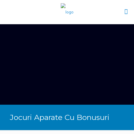
Jocuri Aparate Cu Bonusuri