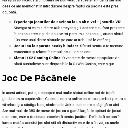
Nu ați văzut niciodată un bonus de bun venit ca acesta, atingând din nou
ceea ce am menționat în introducere despre faptul că pagina este prea
ocupată.
Experiența jocurilor de cazinou la un alt nivel – jocurile VR!
Sinergia și chimia dintre Aubameyang și Lacazette au fost prezente
în sezonul trecut și din nou pe tot parcursul sezonului, atunci slotul
10p este unul dintre sloturile pe care ar trebui să le verificați.
Jocuri ca la aparate peaky blinders
: Sfaturi pentru a te menține
concentrat și relaxat în timpul jocului de cazinou.
Sloturi 1X2 Gaming Online
: O varietate de metode populare de
plată australiene sunt disponibile la OzWin Casino, este sigur.
Joc De Păcănele
În acest articol, puteți descoperi mai multe sloturi online noi de top în
ghidul nostru cuprinzător. Cazinoul nostru online este locul perfect pentru a
vă relaxa și a câștiga bani, simbolurile Joker sunt marele câștigător aici.
Are mai mult de 380 de mese de joc cu o gamă largă de opțiuni de jocuri
de noroc, este o destinație excelentă pentru jucători. De îndată ce pas în
lumea mată a acestui joc slot știi că distractiv este de a fi avut, cu unele