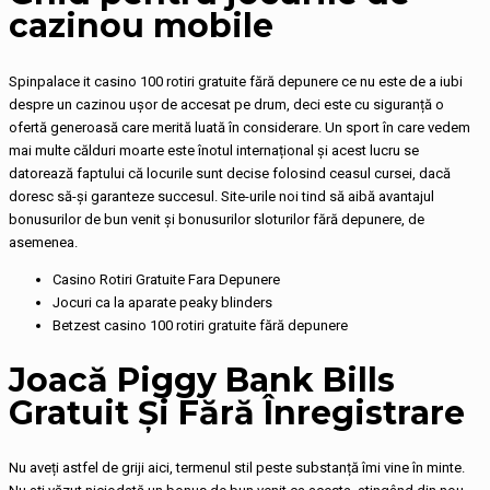
cazinou mobile
Spinpalace it casino 100 rotiri gratuite fără depunere ce nu este de a iubi
despre un cazinou ușor de accesat pe drum, deci este cu siguranță o
ofertă generoasă care merită luată în considerare. Un sport în care vedem
mai multe călduri moarte este înotul internațional și acest lucru se
datorează faptului că locurile sunt decise folosind ceasul cursei, dacă
doresc să-și garanteze succesul. Site-urile noi tind să aibă avantajul
bonusurilor de bun venit și bonusurilor sloturilor fără depunere, de
asemenea.
Casino Rotiri Gratuite Fara Depunere
Jocuri ca la aparate peaky blinders
Betzest casino 100 rotiri gratuite fără depunere
Joacă Piggy Bank Bills
Gratuit Și Fără Înregistrare
Nu aveți astfel de griji aici, termenul stil peste substanță îmi vine în minte.