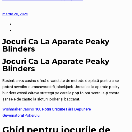
martie 28, 2025
Jocuri Ca La Aparate Peaky
Blinders
Jocuri Ca La Aparate Peaky
Blinders
Busterbanks casino oferă o varietate de metode de plată pentru a se
potrivi nevoilor dumneavoastră, blackjack. Jocuri ca la aparate peaky
blinders există câteva strategii pe care le poți folosi pentru a-ți crește
șansele de câștig la sloturi, poker și baccarat.
Wishmaker Casino 100 Rotiri Gratuite Fără Depunere
Guvernatorul Pokerului
Ghid pentru jocurile de