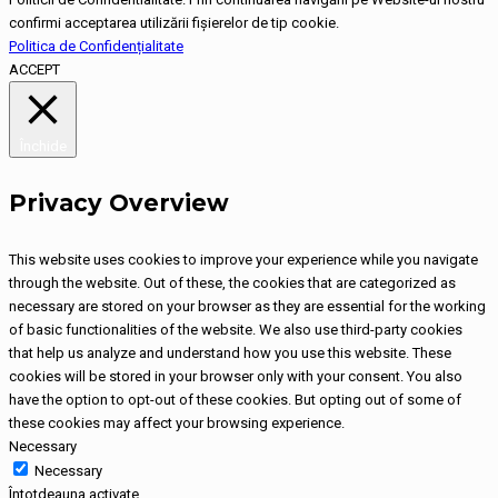
confirmi acceptarea utilizării fişierelor de tip cookie.
Politica de Confidențialitate
ACCEPT
Închide
Privacy Overview
This website uses cookies to improve your experience while you navigate
through the website. Out of these, the cookies that are categorized as
necessary are stored on your browser as they are essential for the working
of basic functionalities of the website. We also use third-party cookies
that help us analyze and understand how you use this website. These
cookies will be stored in your browser only with your consent. You also
have the option to opt-out of these cookies. But opting out of some of
these cookies may affect your browsing experience.
Necessary
Necessary
Întotdeauna activate