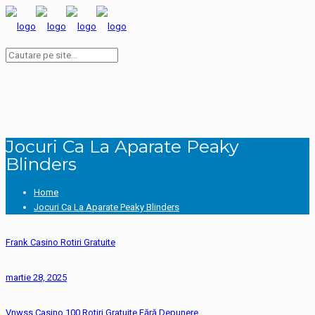
Jocuri Ca La Aparate Peaky
Blinders
Home
Jocuri Ca La Aparate Peaky Blinders
Frank Casino Rotiri Gratuite
martie 28, 2025
Vnwss Casino 100 Rotiri Gratuite Fără Depunere