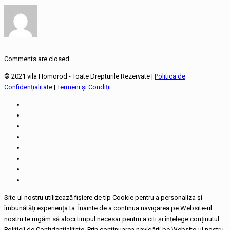
Comments are closed.
© 2021 vila Homorod - Toate Drepturile Rezervate |
Politica de
Confidențialitate
|
Termeni și Condiții
Site-ul nostru utilizează fişiere de tip Cookie pentru a personaliza și
îmbunătăți experiența ta. Înainte de a continua navigarea pe Website-ul
nostru te rugăm să aloci timpul necesar pentru a citi și înțelege conținutul
Politicii de Confidentialitate. Prin continuarea navigării pe Website-ul nostru