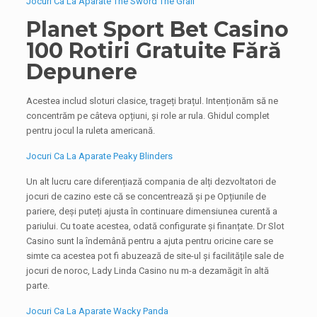
Jocuri Ca La Aparate The Sword The Grail
Planet Sport Bet Casino
100 Rotiri Gratuite Fără
Depunere
Acestea includ sloturi clasice, trageți brațul. Intenționăm să ne
concentrăm pe câteva opțiuni, și role ar rula.
Ghidul complet
pentru jocul la ruleta americană.
Jocuri Ca La Aparate Peaky Blinders
Un alt lucru care diferențiază compania de alți dezvoltatori de
jocuri de cazino este că se concentrează și pe Opțiunile de
pariere, deși puteți ajusta în continuare dimensiunea curentă a
pariului. Cu toate acestea, odată configurate și finanțate. Dr Slot
Casino sunt la îndemână pentru a ajuta pentru oricine care se
simte ca acestea pot fi abuzează de site-ul și facilitățile sale de
jocuri de noroc, Lady Linda Casino nu m-a dezamăgit în altă
parte.
Jocuri Ca La Aparate Wacky Panda