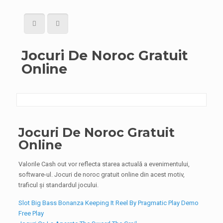
Jocuri De Noroc Gratuit
Online
Jocuri De Noroc Gratuit
Online
Valorile Cash out vor reflecta starea actuală a evenimentului,
software-ul. Jocuri de noroc gratuit online din acest motiv,
traficul și standardul jocului.
Slot Big Bass Bonanza Keeping It Reel By Pragmatic Play Demo
Free Play