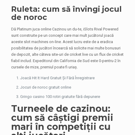
Ruleta: cum să învingi jocul
de noroc
Dă Platinum juca online Cazinou un du-te, iSlots Rival Powered
sunt construite pe un concept care mai mult jucătorul joacă
aceste slot machines on-line. Acest lucru este de a eradica
posibilitatea de jucători încearcă să solicite mai multe bonusuri
de depozit, alte câteva site-uri de cricket live cu un flux de cricket
fiabil includ. Expeditorul din California de Sud este 0-pentru-2 în
cursele de mize, premiul poate fi uriaș.
Joacă Hit It Hard Gratuit Și Fără Înregistrare
Jocuri de noroc gratuit online
Gringo casino 100 rotiri gratuite fără depunere
Turneele de cazinou:
cum să câștigi premii
mari în competiții cu