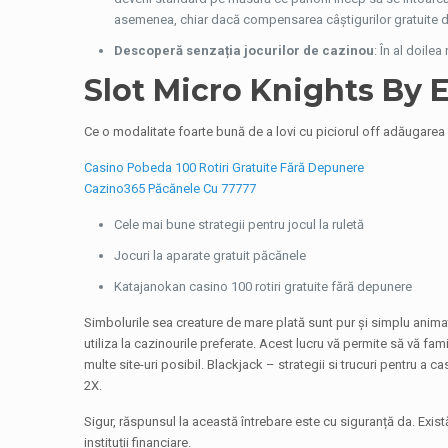
asemenea, chiar dacă compensarea câștigurilor gratuite de 
Descoperă senzația jocurilor de cazinou
:
În al doilea
Slot Micro Knights By 
Ce o modalitate foarte bună de a lovi cu piciorul off adăugarea de
Casino Pobeda 100 Rotiri Gratuite Fără Depunere
Cazino365 Păcănele Cu 77777
Cele mai bune strategii pentru jocul la ruletă
Jocuri la aparate gratuit păcănele
Katajanokan casino 100 rotiri gratuite fără depunere
Simbolurile sea creature de mare plată sunt pur și simplu animate 
utiliza la cazinourile preferate. Acest lucru vă permite să vă famil
multe site-uri posibil. Blackjack – strategii si trucuri pentru a c
2X.
Sigur, răspunsul la această întrebare este cu siguranță da. Exist
instituții financiare.