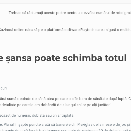
Trebuie să răsturnați aceste pietre pentru a dezvălui numărul de rotiri grat
 Cazinoul online rulează pe o platformă software Playtech care asigură o multit
de șansa poate schimba totul
ucuri
 cărui sumă depinde de sănătatea pe care o ai în bara de sănătate după luptă. C
le detaliate pe care le-am dobândit de-a lungul anilor pe alți jucători.
scăzut de numerar, dublată sau chiar triplată.
re
:
Planul în șapte puncte arată că barierele din Plexiglas de la mesele de joc și s
, trebuie doar să faceți trei depuneri separate de minimum 20 de dolari după 