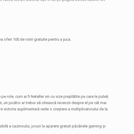
 oferi 100 de rotiri gratuite pentru a juca.
 role, cum ar fi Neteller vin cu vize preplătite pe care le puteți
prii, un jucător ar trebui să citească recenzii despre el pe cât mai
are victorie suplimentară vede o creștere a multiplicatorului de la
ibilă a cazinoului, jocuri la aparate gratuit păcănele gaming și