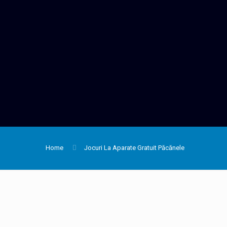
Home
Jocuri La Aparate Gratuit Păcănele