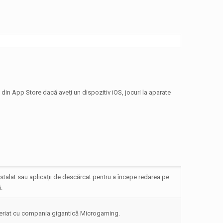
ect din App Store dacă aveți un dispozitiv iOS, jocuri la aparate
nstalat sau aplicații de descărcat pentru a începe redarea pe
.
teneriat cu compania gigantică Microgaming.