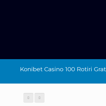
Konibet Casino 100 Rotiri Gr