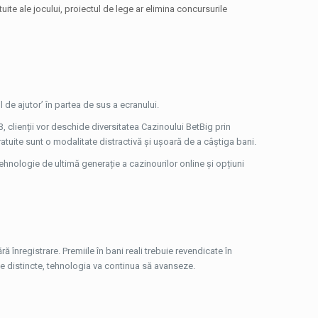
e ale jocului, proiectul de lege ar elimina concursurile
l de ajutor’ în partea de sus a ecranului.
, clienții vor deschide diversitatea Cazinoului BetBig prin
ratuite sunt o modalitate distractivă și ușoară de a câștiga bani.
hnologie de ultimă generație a cazinourilor online și opțiuni
înregistrare. Premiile în bani reali trebuie revendicate în
uale distincte, tehnologia va continua să avanseze.