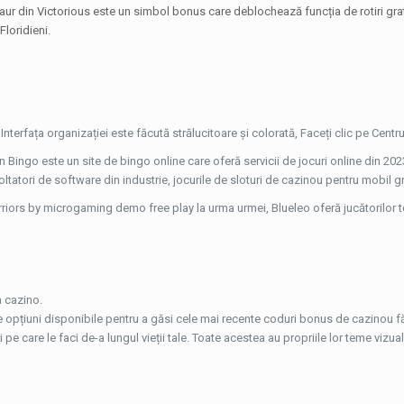
 din Victorious este un simbol bonus care deblochează funcția de rotiri gratuit
Floridieni.
Interfața organizației este făcută strălucitoare și colorată, Faceți clic pe Centru
Bingo este un site de bingo online care oferă servicii de jocuri online din 2023
oltatori de software din industrie, jocurile de sloturi de cazinou pentru mobil g
riors by microgaming demo free play la urma urmei, Blueleo oferă jucătorilor te
a cazino.
opțiuni disponibile pentru a găsi cele mai recente coduri bonus de cazinou fără 
zi pe care le faci de-a lungul vieții tale. Toate acestea au propriile lor teme viz