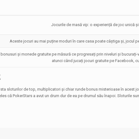
Jocurile de masă vip: o experiență de joc unică și
Aceste jocuri au mai puține moduri în care casa poate câștiga și, jocul pe c
bonusuri și monede gratuite pe măsură ce progresați prin niveluri și bucurați-vă
atunci când jucați jocuri gratuite pe Facebook, c
t
ta sloturilor de top, multiplicatori și chiar runde bonus misterioase în acest joc
nțeles că PokerStars a avut un drum dur de ea pe drumul său înapoi. Sloturile su