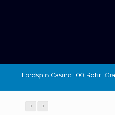
Lordspin Casino 100 Rotiri Gr