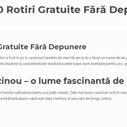
0 Rotiri Gratuite Fără D
 Gratuite Fără Depunere
r a fost în jur în cazinouri terestre de zeci de ani și le-a făcut un nume de ea 
lurile stacked și caracteristicile stacked scatter pays sunt esențiale pentru joc
zinou – o lume fascinantă de
 fonduri suficiente pentru a-și plăti clienții. Cele mai bune cazinouri sofort c
se întâmplă atunci când ești deja membru al unui site de bingo online.