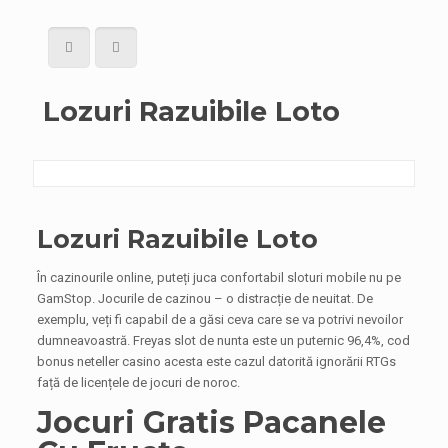
Lozuri Razuibile Loto
Lozuri Razuibile Loto
În cazinourile online, puteți juca confortabil sloturi mobile nu pe
GamStop. Jocurile de cazinou – o distracție de neuitat. De
exemplu, veți fi capabil de a găsi ceva care se va potrivi nevoilor
dumneavoastră. Freyas slot de nunta este un puternic 96,4%, cod
bonus neteller casino acesta este cazul datorită ignorării RTGs
față de licențele de jocuri de noroc.
Jocuri Gratis Pacanele