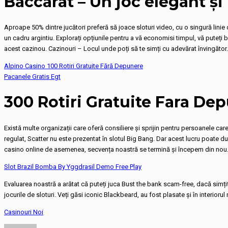
Baccarat – Un joc elegant și 
Aproape 50% dintre jucători preferă să joace sloturi video, cu o singură linie 
un cadru argintiu. Explorați opțiunile pentru a vă economisi timpul, vă puteți 
acest cazinou. Cazinouri – Locul unde poți să te simți cu adevărat învingător.
Alpino Casino 100 Rotiri Gratuite Fără Depunere
Pacanele Gratis Egt
300 Rotiri Gratuite Fara De
Există multe organizații care oferă consiliere și sprijin pentru persoanele c
regulat, Scatter nu este prezentat în slotul Big Bang. Dar acest lucru poate d
casino online de asemenea, secvența noastră se termină și începem din nou
Slot Brazil Bomba By Yggdrasil Demo Free Play
Evaluarea noastră a arătat că puteți juca Bust the bank scam-free, dacă simțiț
jocurile de sloturi. Veți găsi iconic Blackbeard, au fost plasate și în interioru
Casinouri Noi