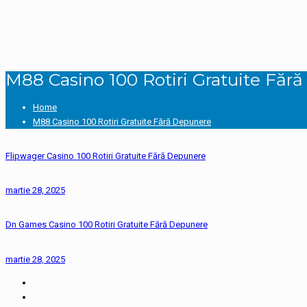
M88 Casino 100 Rotiri Gratuite Făr
Home
M88 Casino 100 Rotiri Gratuite Fără Depunere
Flipwager Casino 100 Rotiri Gratuite Fără Depunere
martie 28, 2025
Dn Games Casino 100 Rotiri Gratuite Fără Depunere
martie 28, 2025