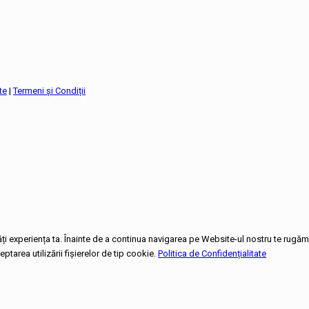
te
|
Termeni și Condiții
ți experiența ta. Înainte de a continua navigarea pe Website-ul nostru te rugăm s
ptarea utilizării fişierelor de tip cookie.
Politica de Confidențialitate