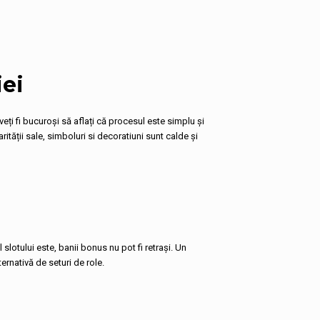
iei
veți fi bucuroși să aflați că procesul este simplu și
ității sale, simboluri si decoratiuni sunt calde și
slotului este, banii bonus nu pot fi retrași. Un
ernativă de seturi de role.