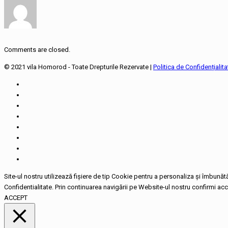
Comments are closed.
© 2021 vila Homorod - Toate Drepturile Rezervate |
Politica de Confidențialita
Site-ul nostru utilizează fişiere de tip Cookie pentru a personaliza și îmbunătă
Confidentialitate. Prin continuarea navigării pe Website-ul nostru confirmi acce
ACCEPT