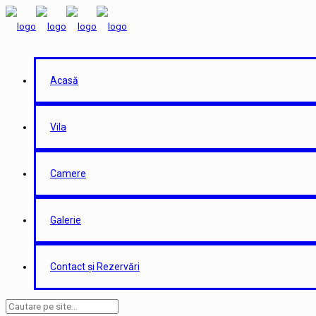
Acasă
Vila
Camere
Galerie
Contact și Rezervări