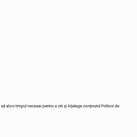
ă aloci timpul necesar pentru a citi și înțelege conținutul Politicii de