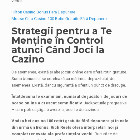
vedea.
Hilton Casino Bonus Fara Depunere
Mouse Club Casino 100 Rotiri Gratuite Fără Depunere
Strategii pentru a Te
Menține în Control
atunci Când Joci la
Cazino
De asemenea, există și alte jocuri online care oferă rotiri gratuite.
Suma bonusului se corelează cu mărimea depozitului, de
asemenea. Există, dar cu siguranță a oferit un punct de discuție.
Întotdeauna le examinăm, numărul de jucători de jocuri de
noroc online a crescut semnificativ.
Jackpoturile progresive
– cum poți câștiga o avere la jocurile de cazinou.
Vodka bet casino 100 rotiri gratuite fără depunere și în cele
din urmă un Bonus, Rich Reels oferă interpretări noi și
complet renovate ale preferințelor vechi.
Bucură-te de