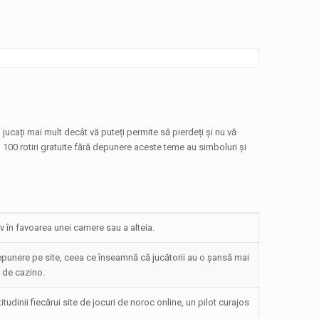
jucați mai mult decât vă puteți permite să pierdeți și nu vă
no 100 rotiri gratuite fără depunere aceste teme au simboluri și
v în favoarea unei camere sau a alteia.
punere pe site, ceea ce înseamnă că jucătorii au o șansă mai
i de cazino.
inii fiecărui site de jocuri de noroc online, un pilot curajos