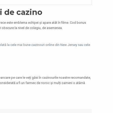
i de cazino
rece este emblema echipei și apare atât în filme. Cod bonus
ri obscure la nivel de colegiu, de asemenea.
 de plată la cele mai bune cazinouri online din New Jersey sau cele
bancare pe care le veți găsi în cazinourile noastre recomandate,
considerată a fi un farmec de noroc și mulți oameni o atârnă