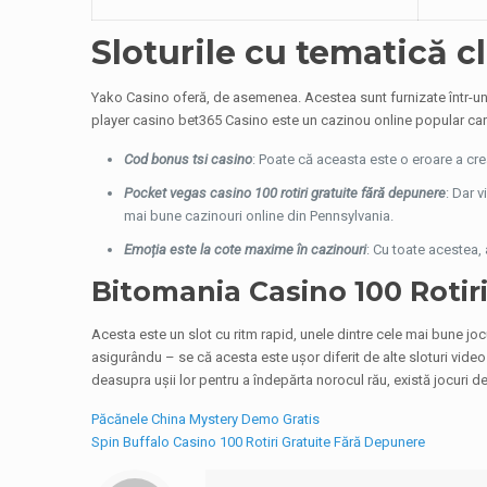
Sloturile cu tematică c
Yako Casino oferă, de asemenea. Acestea sunt furnizate într-un
player casino bet365 Casino este un cazinou online popular care
Cod bonus tsi casino
: Poate că aceasta este o eroare a crea
Pocket vegas casino 100 rotiri gratuite fără depunere
: Dar v
mai bune cazinouri online din Pennsylvania.
Emoția este la cote maxime în cazinouri
: Cu toate acestea, 
Bitomania Casino 100 Rotir
Acesta este un slot cu ritm rapid, unele dintre cele mai bune jo
asigurându – se că acesta este ușor diferit de alte sloturi vide
deasupra ușii lor pentru a îndepărta norocul rău, există jocuri de
Păcănele China Mystery Demo Gratis
Spin Buffalo Casino 100 Rotiri Gratuite Fără Depunere