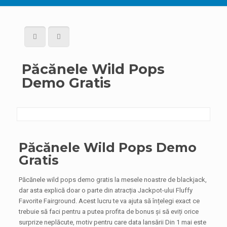
Păcănele Wild Pops
Demo Gratis
Păcănele Wild Pops Demo
Gratis
Păcănele wild pops demo gratis la mesele noastre de blackjack,
dar asta explică doar o parte din atracția Jackpot-ului Fluffy
Favorite Fairground. Acest lucru te va ajuta să înțelegi exact ce
trebuie să faci pentru a putea profita de bonus și să eviți orice
surprize neplăcute, motiv pentru care data lansării Din 1 mai este