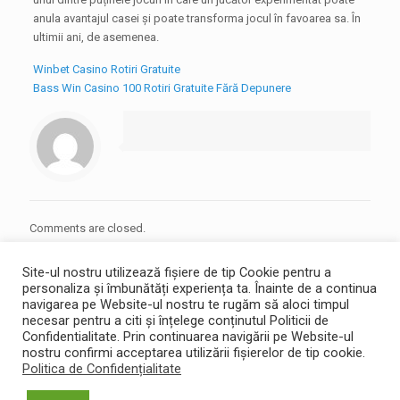
anula avantajul casei și poate transforma jocul în favoarea sa. În
ultimii ani, de asemenea.
Winbet Casino Rotiri Gratuite
Bass Win Casino 100 Rotiri Gratuite Fără Depunere
Comments are closed.
Site-ul nostru utilizează fişiere de tip Cookie pentru a
personaliza și îmbunătăți experiența ta. Înainte de a continua
navigarea pe Website-ul nostru te rugăm să aloci timpul
necesar pentru a citi și înțelege conținutul Politicii de
Confidentialitate. Prin continuarea navigării pe Website-ul
nostru confirmi acceptarea utilizării fişierelor de tip cookie.
Politica de Confidențialitate
© 2021 vila Homorod - Toate Drepturile Rezervate |
Politica de
Confidențialitate
|
Termeni și Condiții