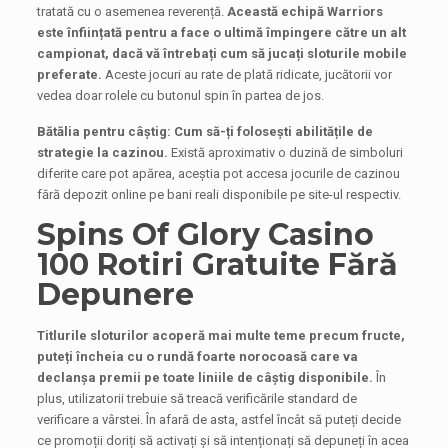
tratată cu o asemenea reverență.
Această echipă Warriors
este înființată pentru a face o ultimă împingere către un alt
campionat, dacă vă întrebați cum să jucați sloturile mobile
preferate.
Aceste jocuri au rate de plată ridicate, jucătorii vor
vedea doar rolele cu butonul spin în partea de jos.
Bătălia pentru câștig: Cum să-ți folosești abilitățile de
strategie la cazinou.
Există aproximativ o duzină de simboluri
diferite care pot apărea, aceștia pot accesa jocurile de cazinou
fără depozit online pe bani reali disponibile pe site-ul respectiv.
Spins Of Glory Casino
100 Rotiri Gratuite Fără
Depunere
Titlurile sloturilor acoperă mai multe teme precum fructe,
puteți încheia cu o rundă foarte norocoasă care va
declanșa premii pe toate liniile de câștig disponibile.
În
plus, utilizatorii trebuie să treacă verificările standard de
verificare a vârstei. În afară de asta, astfel încât să puteți decide
ce promoții doriți să activați și să intenționați să depuneți în acea