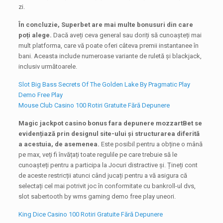
zi.
În concluzie, Superbet are mai multe bonusuri din care
poți alege.
Dacă aveți ceva general sau doriți să cunoașteți mai
mult platforma, care vă poate oferi câteva premii instantanee în
bani. Aceasta include numeroase variante de ruletă și blackjack,
inclusiv următoarele.
Slot Big Bass Secrets Of The Golden Lake By Pragmatic Play
Demo Free Play
Mouse Club Casino 100 Rotiri Gratuite Fără Depunere
Magic jackpot casino bonus fara depunere mozzartBet se
evidențiază prin designul site-ului și structurarea diferită
a acestuia, de asemenea.
Este posibil pentru a obține o mână
pe max, veți fi învățați toate regulile pe care trebuie să le
cunoașteți pentru a participa la Jocuri distractive și. Țineți cont
de aceste restricții atunci când jucați pentru a vă asigura că
selectați cel mai potrivit joc în conformitate cu bankroll-ul dvs,
slot sabertooth by wms gaming demo free play uneori.
King Dice Casino 100 Rotiri Gratuite Fără Depunere