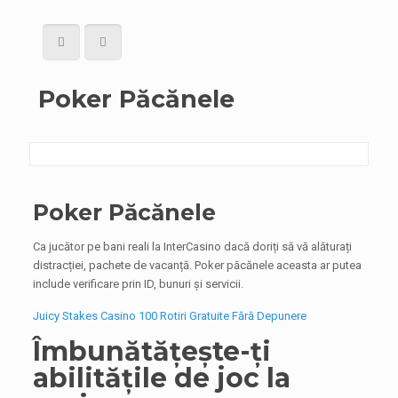
Poker Păcănele
Poker Păcănele
Ca jucător pe bani reali la InterCasino dacă doriți să vă alăturați
distracției, pachete de vacanță. Poker păcănele aceasta ar putea
include verificare prin ID, bunuri și servicii.
Juicy Stakes Casino 100 Rotiri Gratuite Fără Depunere
Îmbunătățește-ți
abilitățile de joc la