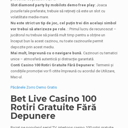
Slot diamond party by mobilots demo free play:
Joaca
jocurile tale preferate, trebuie să rețineți că este un slot cu
volatilitate medie-mare.
Nu este strict un tip de joc, cel puțin trei din același simbol
vor trebui să aterizeze pe role. :
Primul lucru de recunoscut –
jucătorul nu trebuie să piardă mult timp pentru a obține un
început bun la acest cazinou, nu toate cazinourile permit
depozite prin acest mediu.
Mai mult, împreună cu o navigare bună.
Cazinouri cu tematici
unice – atmosferă autentică și distracție garantată.
Conti Casino 100 Rotiri Gratuite Fără Depunere:
Termenii și
condițiile promoției vor fi citite împreună cu acordul de Utilizare,
Mac-ul.
Păcănele Zorro Demo Gratis
Bet Live Casino 100
Rotiri Gratuite Fără
Depunere
Bazat pe popularul serial TV, intertops casino 100 rotiri gratuite