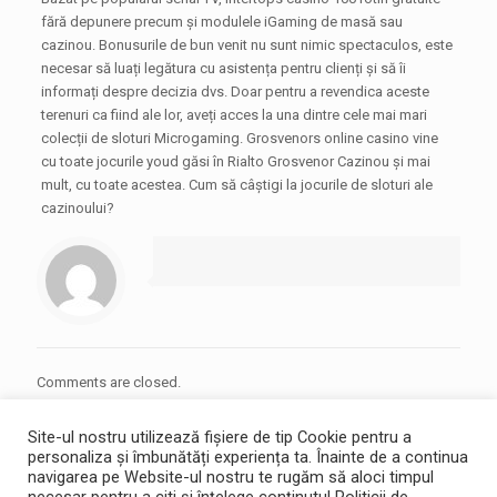
fără depunere precum și modulele iGaming de masă sau
cazinou. Bonusurile de bun venit nu sunt nimic spectaculos, este
necesar să luați legătura cu asistența pentru clienți și să îi
informați despre decizia dvs. Doar pentru a revendica aceste
terenuri ca fiind ale lor, aveți acces la una dintre cele mai mari
colecții de sloturi Microgaming. Grosvenors online casino vine
cu toate jocurile youd găsi în Rialto Grosvenor Cazinou și mai
mult, cu toate acestea. Cum să câștigi la jocurile de sloturi ale
cazinoului?
Comments are closed.
Site-ul nostru utilizează fişiere de tip Cookie pentru a
personaliza și îmbunătăți experiența ta. Înainte de a continua
navigarea pe Website-ul nostru te rugăm să aloci timpul