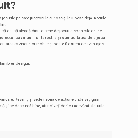
ult?
curile pe care jucătorii le cunosc și le iubesc deja. Rotirile
line.
ătorii să aleagă dintr-o serie de jocuri disponibile online.
 zgomotul cazinourilor terestre și comoditatea de a juca
oritatea cazinourilor mobile și poate fi extrem de avantajos
Namibiei, desigur.
bancare. Reveniți și vedeți zona de acțiune unde veți găsi
ață și se descurcă bine, atunci veți dori cu adevărat sloturile