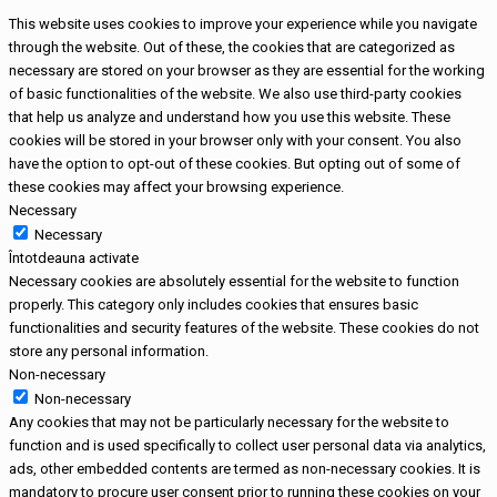
This website uses cookies to improve your experience while you navigate
through the website. Out of these, the cookies that are categorized as
necessary are stored on your browser as they are essential for the working
of basic functionalities of the website. We also use third-party cookies
that help us analyze and understand how you use this website. These
cookies will be stored in your browser only with your consent. You also
have the option to opt-out of these cookies. But opting out of some of
these cookies may affect your browsing experience.
Necessary
Necessary
Întotdeauna activate
Necessary cookies are absolutely essential for the website to function
properly. This category only includes cookies that ensures basic
functionalities and security features of the website. These cookies do not
store any personal information.
Non-necessary
Non-necessary
Any cookies that may not be particularly necessary for the website to
function and is used specifically to collect user personal data via analytics,
ads, other embedded contents are termed as non-necessary cookies. It is
mandatory to procure user consent prior to running these cookies on your