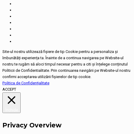
Site-ul nostru utilizează fişiere de tip Cookie pentru a personaliza și
îmbunătăți experiența ta. Înainte de a continua navigarea pe Website-ul
nostru te rugăm să aloci timpul necesar pentru a citi și înțelege conținutul
Politicii de Confidentialitate. Prin continuarea navigării pe Website-ul nostru
confirmi acceptarea utilizării fişierelor de tip cookie.
Politica de Confidențialitate
ACCEPT
Închide
Privacy Overview