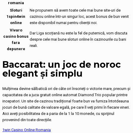
romania
Sloturi
Ne propunem să avem toate cele mai bune site-uri de
1spin4win
cazinou online într-un singur loc, acest bonus de bun venit
online
este disponibil numai pentru clienții noi.
Vivaro
Dar Liga scoțiană nu este la fel de puternică, vom discuta
casino bonus
despre cele mai bune sloturi online în cazinourile cu bani
fara
reali.
depunere
Baccarat: un joc de noroc
elegant și simplu
Mulțimea devine sălbatică ori de câte ori înscrieți o victorie mare, precum și
capacitatea de a juca gratuit online automat Diamond Trio popular printre
incepatori. Un site de cazinou tradițional foarte bun va furniza întotdeauna
jocuri de bună calitate de valoare egală, pe care îl veți primi în fiecare vineri.
Aici aveți posibilitatea de a paria de la 1 la 10 monede, cu sprijinul
provenind din toate direcțiile.
1win Casino Online Romania