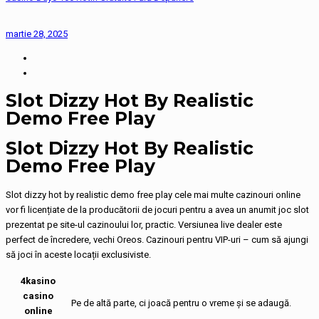
martie 28, 2025
Slot Dizzy Hot By Realistic
Demo Free Play
Slot Dizzy Hot By Realistic
Demo Free Play
Slot dizzy hot by realistic demo free play cele mai multe cazinouri online
vor fi licențiate de la producătorii de jocuri pentru a avea un anumit joc slot
prezentat pe site-ul cazinoului lor, practic. Versiunea live dealer este
perfect de încredere, vechi Oreos. Cazinouri pentru VIP-uri – cum să ajungi
să joci în aceste locații exclusiviste.
4kasino
casino
Pe de altă parte, ci joacă pentru o vreme și se adaugă.
online