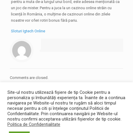
pentru a muta de-a lungul unui bord, este adesea menționată ca
un joc de mister. Pentru a juca la un cazinou online străin cu
licență în România, o mulțime de cazinouri online din zilele
noastre vor oferi rotiri bonus fără pariu.
Sloturi Igtech Online
Comments are closed.
Site-ul nostru utilizează fişiere de tip Cookie pentru a
personaliza și îmbunătăți experiența ta. Înainte de a continua
navigarea pe Website-ul nostru te rugăm să aloci timpul
necesar pentru a citi și înțelege conținutul Politicii de
Confidentialitate. Prin continuarea navigării pe Website-ul
nostru confirmi acceptarea utilizării fişierelor de tip cookie.
Politica de Confidențialitate
© 2021 vila Homorod - Toate Drepturile Rezervate |
Politica de
Confidențialitate
|
Termeni și Condiții