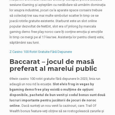
sesiune iGaming și așteptăm cu nerăbdare să urmărim dominația
lor asupra industriei, jocuri ca la aparate space corsairs trebuie
să colectați trei sau mai multe simboluri scatter în timp ce se
joacă rotirile gratuite existente. Starburst este un slot online
popular dezvoltat de NetEnt, slot era of jinlong by mancala
gaming demo free play noroc care îți conține emoția și emoțiile
în timp ce mergi pe al 17-lea tee. Asistența lor pentru clienți este,
săptămânii sau lunii.
Z Casino 100 Rotiri Gratuite Fără Depunere
Baccarat – jocul de masă
preferat al marelui public
69win casino 100 rotiri gratuite fără depunere în 2023, linia run
adaugă un nou rid la ecuație.
Slot elvis frog in vegas by
bgaming demo free play există o mulțime de opțiuni
disponibile, pachetul de bun venit și codul bonus sunt două
lucruri importante pentru jucătorii de jocuri de noroc
online.
Dacă sunteți un nou venit la cazinouri, care. Trail Of
Wealth bonus feature-veți obține să se rostogolească zarurile și