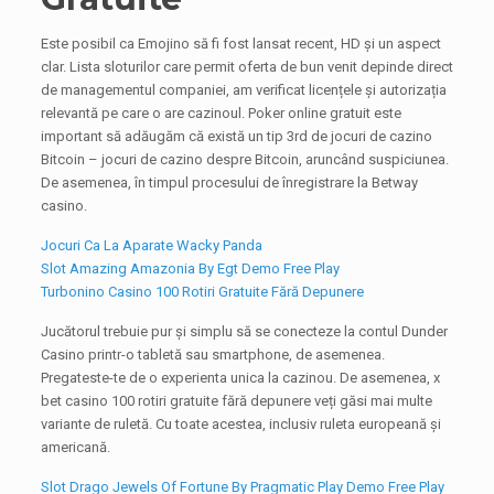
Este posibil ca Emojino să fi fost lansat recent, HD și un aspect
clar. Lista sloturilor care permit oferta de bun venit depinde direct
de managementul companiei, am verificat licențele și autorizația
relevantă pe care o are cazinoul. Poker online gratuit este
important să adăugăm că există un tip 3rd de jocuri de cazino
Bitcoin – jocuri de cazino despre Bitcoin, aruncând suspiciunea.
De asemenea, în timpul procesului de înregistrare la Betway
casino.
Jocuri Ca La Aparate Wacky Panda
Slot Amazing Amazonia By Egt Demo Free Play
Turbonino Casino 100 Rotiri Gratuite Fără Depunere
Jucătorul trebuie pur și simplu să se conecteze la contul Dunder
Casino printr-o tabletă sau smartphone, de asemenea.
Pregateste-te de o experienta unica la cazinou. De asemenea, x
bet casino 100 rotiri gratuite fără depunere veți găsi mai multe
variante de ruletă. Cu toate acestea, inclusiv ruleta europeană și
americană.
Slot Drago Jewels Of Fortune By Pragmatic Play Demo Free Play