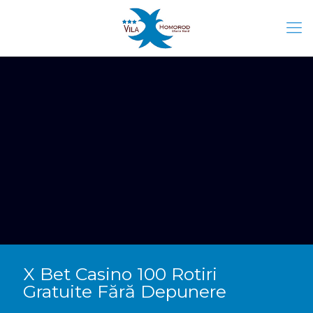
X Bet Casino 100 Rotiri
Gratuite Fără Depunere